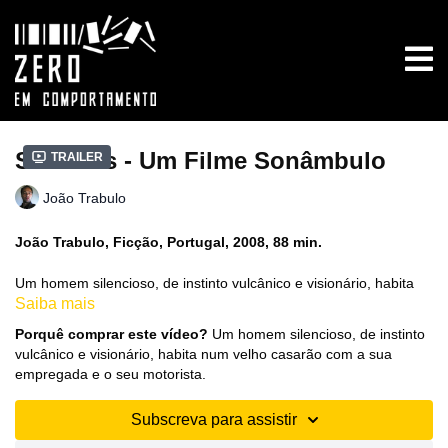
Sombras - Um Filme Sonâmbulo
Trailer
João Trabulo
João Trabulo, Ficção, Portugal, 2008, 88 min.
Um homem silencioso, de instinto vulcânico e visionário, habita
Saiba mais
num velho casarão com a sua empregada e o seu motorista.
Acordado de um longo sono, sai de casa e percorre num
Porquê comprar este vídeo?
Um homem silencioso, de instinto
automóvel estradas e caminhos.
vulcânico e visionário, habita num velho casarão com a sua
empregada e o seu motorista.
O espírito desse homem, acossado por vultos e fantasmas,
vagueia sonâmbulo e disperso por entre a densa bruma de uma
Subscreva para assistir
floresta.