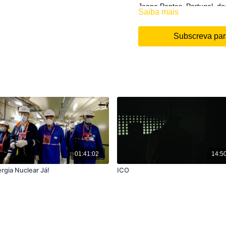
Joana Pontes, Portugal, do
Saiba mais
Subscreva para
01:41:02
14:5
rgia Nuclear Já!
ICO