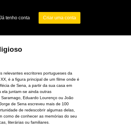
Já tenho conta
Criar uma conta
digioso
 relevantes escritores portugueses da
X, é a figura principal de um filme onde é
Mécia de Sena, a partir da sua casa em
A ela juntam-se ainda outras
é Saramago, Eduardo Lourenço ou João
, Jorge de Sena escreveu mais de 100
rtunidade de redescobrir algumas delas,
m como de conhecer as memórias do seu
as, literárias ou familiares.