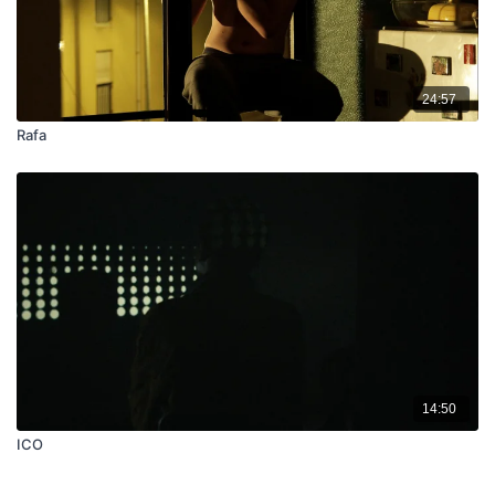
24:57
Rafa
14:50
ICO