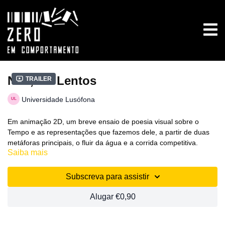
Nós, Os Lentos
Trailer
Universidade Lusófona
Em animação 2D, um breve ensaio de poesia visual sobre o
Tempo e as representações que fazemos dele, a partir de duas
metáforas principais, o fluir da água e a corrida competitiva.
Saiba mais
1.º Lugar Melhor Curta-Metragem de Animação, Sophia
Estudante 2021
Subscreva para assistir
Jeanne Waltz, Animação, 2020, Portugal, 4 min.
Alugar €0,90