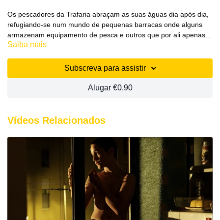
Os pescadores da Trafaria abraçam as suas águas dia após dia,
refugiando-se num mundo de pequenas barracas onde alguns
armazenam equipamento de pesca e outros que por ali apenas
Saiba mais
se deixam viver. Um local pacato que acarreta vidas de gente
João Valentim Rodrigues, Pedro Capela Leite, Documentário,
pescadora de ofício ou de sobrevivência, uma maré de gerações
2018, Portugal, 12 min.
que fervilha por momentos de negócio onde o polvo e a ameijoa
Melhor Documentário, OVER&OUT (Portugal) 2018
Subscreva para assistir
são haveres.
Alugar €0,90
Vídeos Relacionados