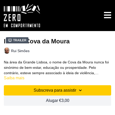
Ilha da Cova da Moura
Trailer
Rui Simões
Na área da Grande Lisboa, o nome de Cova da Moura nunca foi
sinónimo de bem-estar, educação ou prosperidade. Pelo
contrário, esteve sempre associado à ideia de violência,
Saiba mais
insegurança, perigo, ou, na melhor das hipóteses, de falta de
Menção Honrosa Prémio Amnistia Internacional IndieLisboa 2010
instrução ou simplesmente pobreza. ILHA DA COVA DA MOURA
(Portugal)
segue o quotidiano deste bairro, descobrindo nele reflexos de
Subscreva para assistir
Cabo Verde e procurando os modos como a exclusão social se
Rui Simões, Documentário, Portugal, 2010, 81 min.
combate ou perpetua nas vidas dos seus moradores.
Alugar €3,00