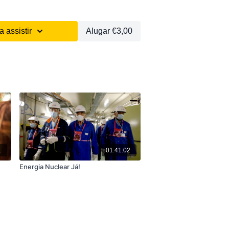
 assistir
Alugar €3,00
1
01:41:02
Energia Nuclear Já!