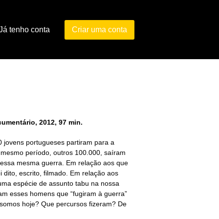
Já tenho conta
Criar uma conta
cumentário, 2012, 97 min.
 jovens portugueses partiram para a
o mesmo período, outros 100.000, saíram
r essa mesma guerra. Em relação aos que
i dito, escrito, filmado. Em relação aos
 uma espécie de assunto tabu na nossa
ram esses homens que “fugiram à guerra”
 somos hoje? Que percursos fizeram? De