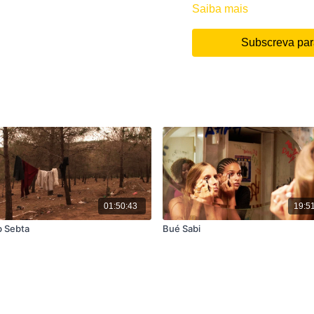
Saiba mais
Subscreva para
01:50:43
19:5
 Sebta
Bué Sabi