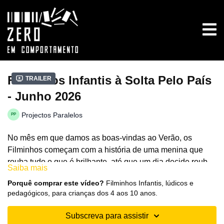
Filminhos Infantis à Solta Pelo País
Trailer
- Junho 2026
Projectos Paralelos
No mês em que damos as boas-vindas ao Verão, os
Filminhos começam com a história de uma menina que
rouba tudo o que é brilhante, até que um dia decide roubar
Saiba mais
o próprio sol.
Depois viajamos até ao deserto, onde um grupo de
Porquê comprar este vídeo?
Filminhos Infantis, lúdicos e
trapezistas se apresenta com muito má disposição. Logo
pedagógicos, para crianças dos 4 aos 10 anos.
de seguida, o Lobinho Cinzento e os seus amigos chegam
com uma aventura em pleno mês de junho, com as suas
Subscreva para assistir
Acabamos num planeta longínquo, onde tudo está regrado