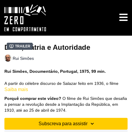
Deus, Pátria e Autoridade
Trailer
Rui Simões
Rui Simões, Documentário, Portugal, 1975, 99 min.
A partir do célebre discurso de Salazar feito em 1936, o filme
Saiba mais
procura de forma didática mostrar os alicerces do regime fascista
durante os 48 anos da sua existência até ao 25 de Abril de 1974.
Porquê comprar este vídeo?
O filme de Rui Simões que desafia
a pensar a revolução desde a Implantação da República, em
1910, até ao 25 de abril de 1974.
Subscreva para assistir