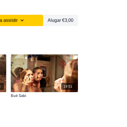
 assistir
Alugar €3,00
3
19:51
Bué Sabi