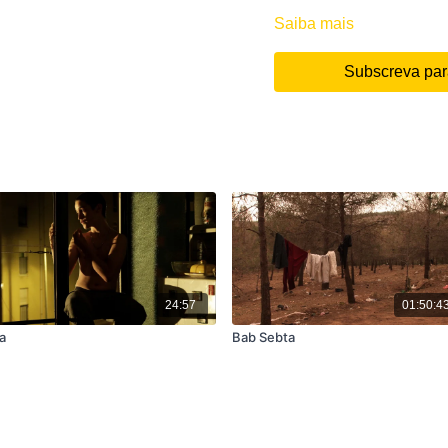
Saiba mais
Subscreva para
24:57
01:50:4
a
Bab Sebta