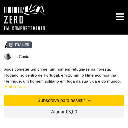
Alva
Trailer
Ico Costa
Após cometer um crime, um homem refugia-se na floresta.
Rodado no centro de Portugal, em 16mm, o filme acompanha
Henrique, um homem solitário em fuga da sua vida e do mundo.
Saiba mais
Num estilo progressivamente imersivo vemo-nos transportados
para esse espaço de solidão, questionando-nos sobre o que
Prémio de Melhor Longa-Metragem Lusófona – Festival
realmente move o protagonista.
Primavera do Cine’19
Subscreva para assistir
Ico Costa, Portugal, Ficção, 2019, 98 min.
Alugar €3,00