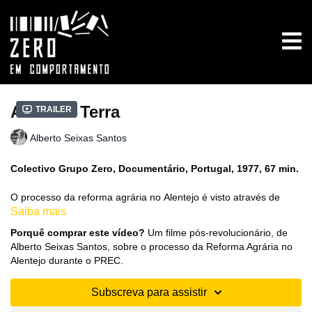
A Lei da Terra
Trailer
Alberto Seixas Santos
Colectivo Grupo Zero, Documentário, Portugal, 1977, 67 min.
O processo da reforma agrária no Alentejo é visto através de
Saiba mais
uma análise das estruturas sociais e da luta de classes,
culminando com a ocupação de terras pelos camponeses e pela
Porquê comprar este vídeo?
Um filme pós-revolucionário, de
tentativa de criação de novas relações laborais e de propriedade.
Alberto Seixas Santos, sobre o processo da Reforma Agrária no
Alentejo durante o PREC.
Face à sabotagem económica dos patrões e antigos
proprietários, os trabalhadores organizam-se em sindicatos,
Subscreva para assistir
reclamam emprego e salários justos. Procuram estabelecer uma