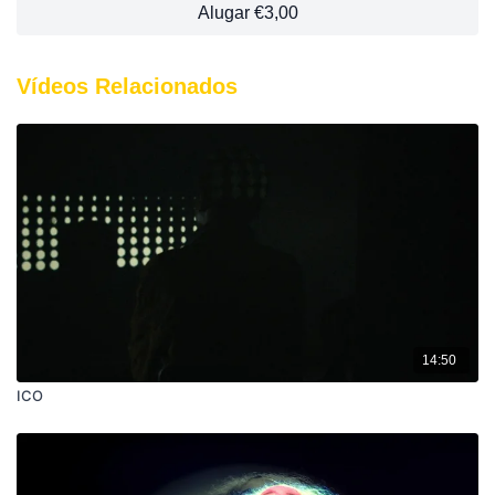
lei revolucionária:
Alugar €3,00
«A terra a quem a trabalha!».
Vídeos Relacionados
Organizam-se em cooperativas e unidades coletivas de
produção. Reagem os agrários expropriados, apoiando-se nos
intermediários, nos agricultores do Norte e nos seareiros do Sul.
14:50
ICO