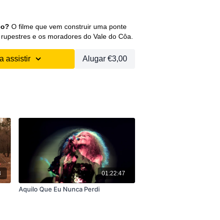
ornos, os habitantes do Vale tomam
 passado e do futuro, da evolução do ser
eo?
O filme que vem construir uma ponte
s rupestres e os moradores do Vale do Côa.
 assistir
Alugar €3,00
al de Cinema de Trento – Itália;
a de Documentário Português;
petição Nacional.
3
01:22:47
Aquilo Que Eu Nunca Perdi