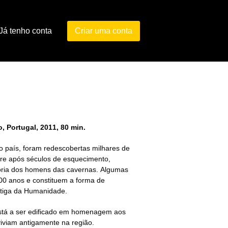
Já tenho conta
Criar uma conta
 Portugal, 2011, 80 min.
o país, foram redescobertas milhares de
ivre após séculos de esquecimento,
oria dos homens das cavernas. Algumas
00 anos e constituem a forma de
ntiga da Humanidade.
tá a ser edificado em homenagem aos
 viviam antigamente na região.