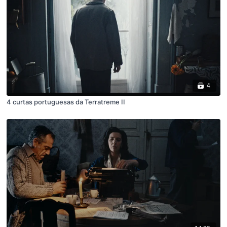
4
4 curtas portuguesas da Terratreme II