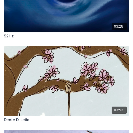
03:28
52Hz
03:53
Dente D' Leão