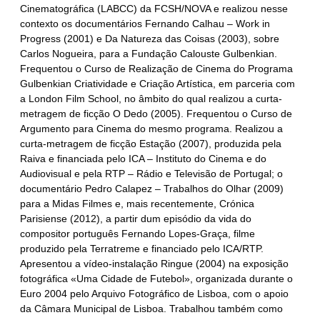
Cinematográfica (LABCC) da FCSH/NOVA e realizou nesse
contexto os documentários Fernando Calhau – Work in
Progress (2001) e Da Natureza das Coisas (2003), sobre
Carlos Nogueira, para a Fundação Calouste Gulbenkian.
Frequentou o Curso de Realização de Cinema do Programa
Gulbenkian Criatividade e Criação Artística, em parceria com
a London Film School, no âmbito do qual realizou a curta-
metragem de ficção O Dedo (2005). Frequentou o Curso de
Argumento para Cinema do mesmo programa. Realizou a
curta-metragem de ficção Estação (2007), produzida pela
Raiva e financiada pelo ICA – Instituto do Cinema e do
Audiovisual e pela RTP – Rádio e Televisão de Portugal; o
documentário Pedro Calapez – Trabalhos do Olhar (2009)
para a Midas Filmes e, mais recentemente, Crónica
Parisiense (2012), a partir dum episódio da vida do
compositor português Fernando Lopes-Graça, filme
produzido pela Terratreme e financiado pelo ICA/RTP.
Apresentou a vídeo-instalação Ringue (2004) na exposição
fotográfica «Uma Cidade de Futebol», organizada durante o
Euro 2004 pelo Arquivo Fotográfico de Lisboa, com o apoio
da Câmara Municipal de Lisboa. Trabalhou também como